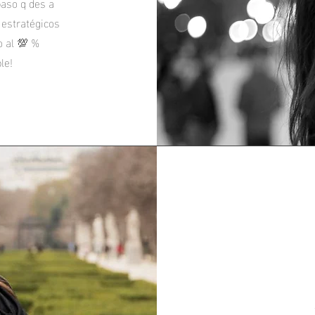
aso q des a
 estratégicos
o al 💯 %
le!