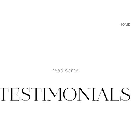
HOME
read some