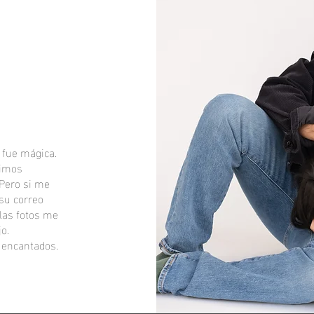
 fue mágica.
timos
 Pero si me
su correo
 las fotos me
jo.
 encantados.