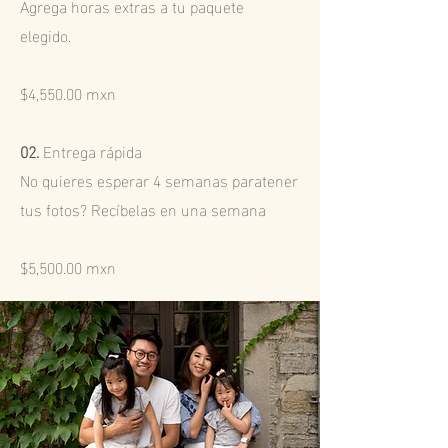
Agrega horas extras a tu paquete
elegido.
$4,550.00 mxn
02.
Entrega rápida
No quieres esperar 4 semanas paratener
tus fotos? Recíbelas en una semana
$5,500.00 mxn