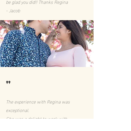
be glad you did!! Thanks Regina
- Jacob
"
The experience with Regina was
exceptional.
She was a delight to work with,
very patient, creative