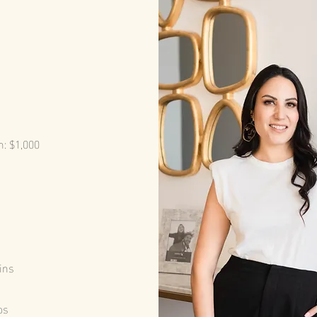
n: $1,000
ins
os