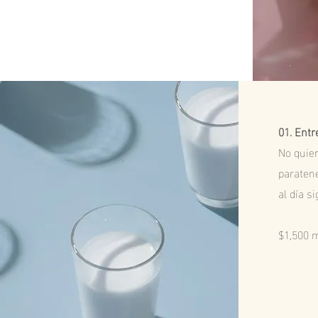
01. Entr
No quie
paratene
al
día s
$1,500 