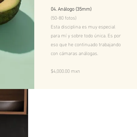
04. Análogo (35mm)
(50-80 fotos)
Esta disciplina es muy especial
para mí y sobre todo única. Es por
eso que he continuado trabajando
con cámaras análogas.
$4,000.00 mxn