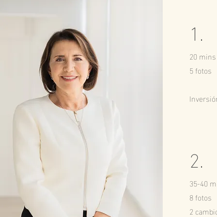
1.
20 mins
5 fotos
Inversió
2.
35-40 m
8 fotos
2 cambi