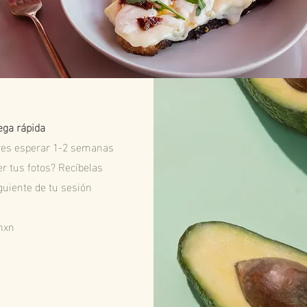
ega rápida
res esperar 1-2 semanas
r tus fotos? Recíbelas
iguiente de tu sesión
mxn